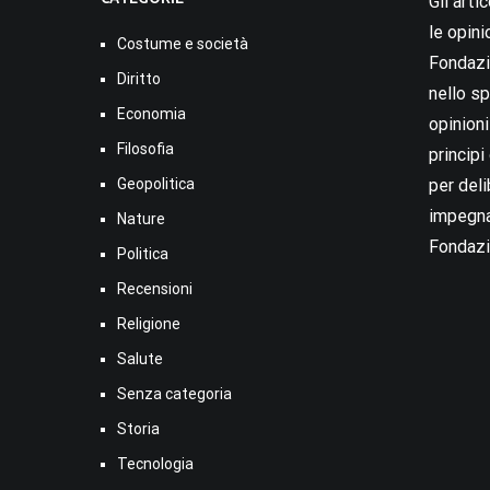
Gli arti
le opini
Costume e società
Fondazio
Diritto
nello sp
Economia
opinion
Filosofia
princip
Geopolitica
per deli
impegna
Nature
Fondazi
Politica
Recensioni
Religione
Salute
Senza categoria
Storia
Tecnologia