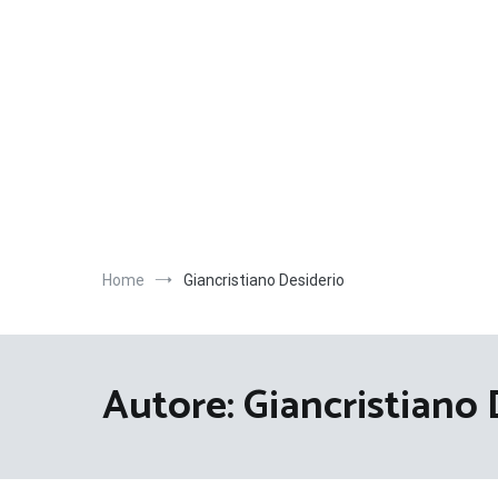
Salta
al
contenuto
Home
Giancristiano Desiderio
Autore:
Giancristiano 