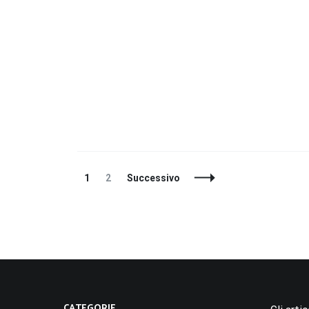
Navigazione
Pagina
Pagina
1
2
Successivo
articoli
CATEGORIE