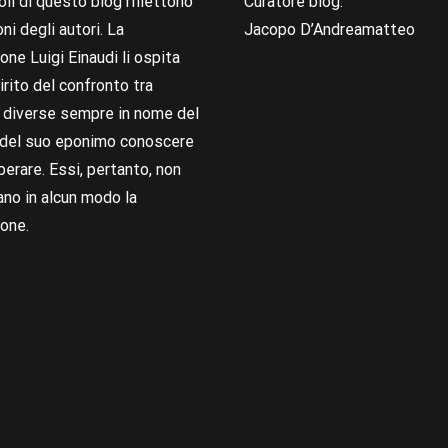
coli di questo blog riflettono
Curatore blog:
oni degli autori. La
Jacopo D’Andreamatteo
ne Luigi Einaudi li ospita
irito del confronto tra
i diverse sempre in nome del
i del suo eponimo conoscere
berare. Essi, pertanto, non
no in alcun modo la
one.