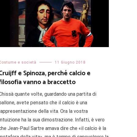
Costume e società
11 Giugno 2018
Cruijff e Spinoza, perché calcio e
filosofia vanno a braccetto
Chissà quante volte, guardando una partita di
pallone, avete pensato che il calcio è una
rappresentazione della vita. Ora la vostra
intuizione ha la sua dimostrazione. Infatti, è vero
che Jean-Paul Sartre amava dire che «il calcio è la
metafora della vita», ma è tempo di capovolgere la