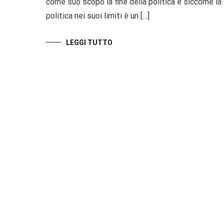
come suo scopo la fine della politica e siccome la
politica nei suoi limiti è un […]
LEGGI TUTTO