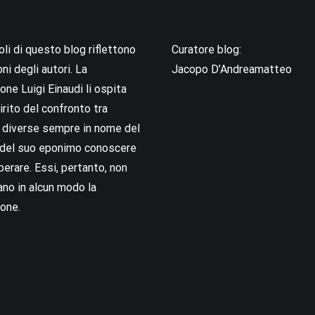
coli di questo blog riflettono
Curatore blog:
oni degli autori. La
Jacopo D’Andreamatteo
ne Luigi Einaudi li ospita
irito del confronto tra
i diverse sempre in nome del
i del suo eponimo conoscere
berare. Essi, pertanto, non
no in alcun modo la
one.