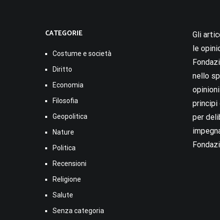
CATEGORIE
Gli arti
le opini
Costume e società
Fondazio
Diritto
nello sp
Economia
opinion
Filosofia
princip
Geopolitica
per deli
impegna
Nature
Fondazi
Politica
Recensioni
Religione
Salute
Senza categoria