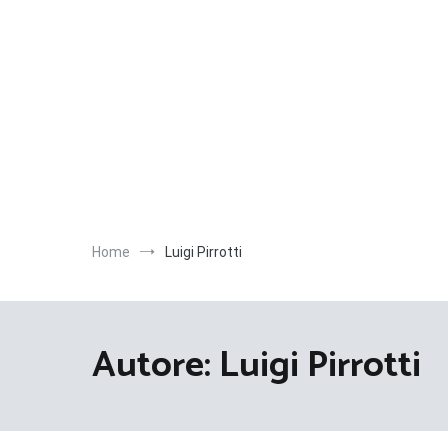
Salta
al
contenuto
Home
Luigi Pirrotti
Autore:
Luigi Pirrotti