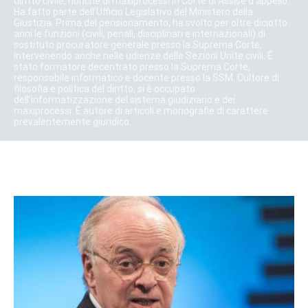
diritto civile, nonché di maxiprocessi in Corte di Assise d’appello.
Ha fatto parte dell’Ufficio Legislativo del Ministero della
Giustizia. Prima del pensionamento, ha svolto per oltre diciotto
anni le funzioni (civili, penali, disciplinari e internazionali) di
sostituto procuratore generale presso la Suprema Corte,
intervenendo anche nelle udienze delle Sezioni Unite civili. É
stato formatore decentrato presso la Suprema Corte,
responsabile informatico e docente presso la SSM. Cultore di
filosofia e politica del diritto, si è occupato
dell’informatizzazione del sistema giudiziario e dei
maxiprocessi. È autore di articoli e monografie di carattere
prevalentemente giuridico.