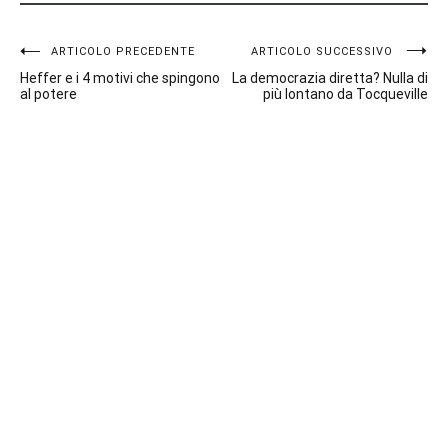
Navigazione
ARTICOLO PRECEDENTE
ARTICOLO SUCCESSIVO
Heffer e i 4 motivi che spingono
La democrazia diretta? Nulla di
articoli
al potere
più lontano da Tocqueville