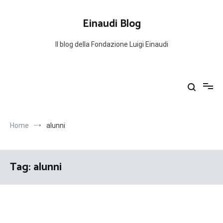
Salta
al
Einaudi Blog
contenuto
Il blog della Fondazione Luigi Einaudi
Home
alunni
Tag:
alunni