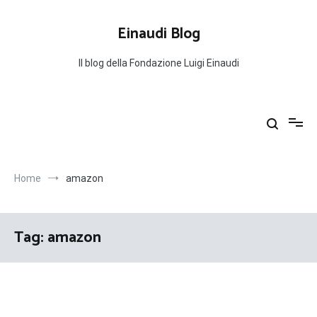
Salta
al
Einaudi Blog
contenuto
Il blog della Fondazione Luigi Einaudi
Home
amazon
Tag:
amazon