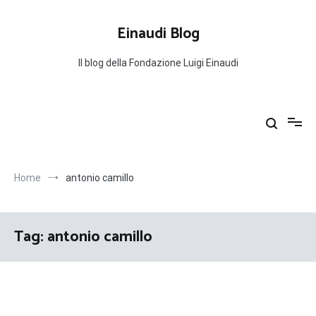
Salta
al
Einaudi Blog
contenuto
Il blog della Fondazione Luigi Einaudi
Home
antonio camillo
Tag:
antonio camillo