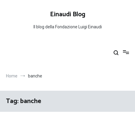
Salta
al
Einaudi Blog
contenuto
Il blog della Fondazione Luigi Einaudi
Home
banche
Tag:
banche