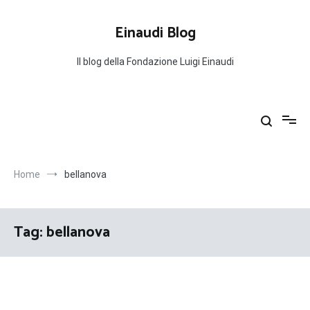
Salta
al
Einaudi Blog
contenuto
Il blog della Fondazione Luigi Einaudi
Home
bellanova
Tag:
bellanova