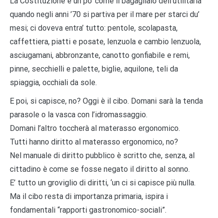
La Costituzione è un po’ come il bagagliaio dell’utilitaria
quando negli anni ’70 si partiva per il mare per starci du’
mesi; ci doveva entra’ tutto: pentole, scolapasta,
caffettiera, piatti e posate, lenzuola e cambio lenzuola,
asciugamani, abbronzante, canotto gonfiabile e remi,
pinne, secchielli e palette, biglie, aquilone, teli da
spiaggia, occhiali da sole.
E poi, si capisce, no? Oggi è il cibo. Domani sarà la tenda
parasole o la vasca con l’idromassaggio.
Domani l’altro toccherà al materasso ergonomico.
Tutti hanno diritto al materasso ergonomico, no?
Nel manuale di diritto pubblico è scritto che, senza, al
cittadino è come se fosse negato il diritto al sonno.
E’ tutto un groviglio di diritti, ‘un ci si capisce più nulla.
Ma il cibo resta di importanza primaria, ispira i
fondamentali “rapporti gastronomico-sociali”.