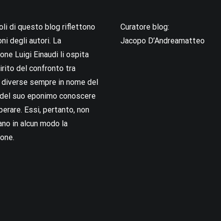
coli di questo blog riflettono
Curatore blog:
oni degli autori. La
Jacopo D’Andreamatteo
ne Luigi Einaudi li ospita
irito del confronto tra
i diverse sempre in nome del
i del suo eponimo conoscere
berare. Essi, pertanto, non
no in alcun modo la
one.