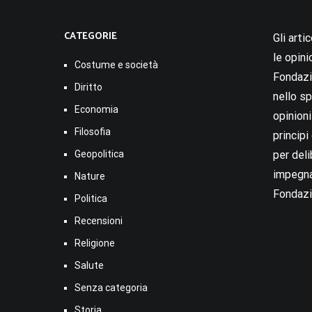
CATEGORIE
Gli arti
le opini
Costume e società
Fondazio
Diritto
nello sp
Economia
opinion
Filosofia
princip
Geopolitica
per deli
impegna
Nature
Fondazi
Politica
Recensioni
Religione
Salute
Senza categoria
Storia