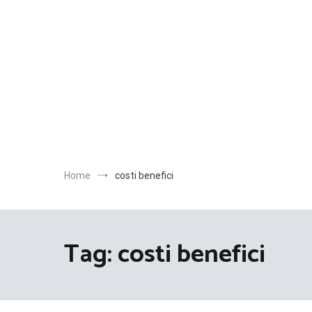
Salta
al
contenuto
Home
costi benefici
Tag:
costi benefici