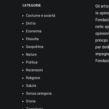
CATEGORIE
Gli arti
le opini
Costume e società
Fondazio
Diritto
nello sp
Economia
opinion
Filosofia
princip
Geopolitica
per deli
impegna
Nature
Fondazi
Politica
Recensioni
Religione
Salute
Senza categoria
Storia
Tecnologia