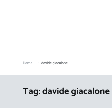
Salta
al
contenuto
Home
davide giacalone
Tag:
davide giacalone