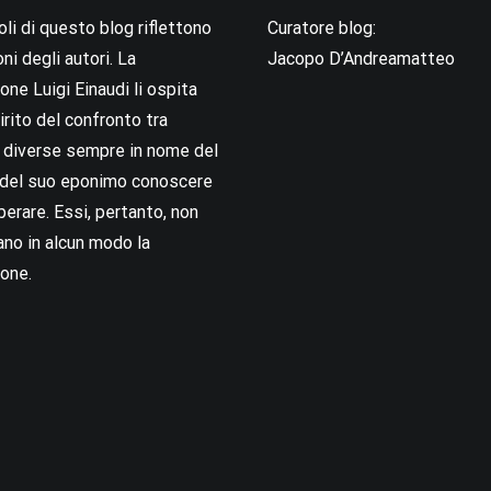
coli di questo blog riflettono
Curatore blog:
oni degli autori. La
Jacopo D’Andreamatteo
ne Luigi Einaudi li ospita
irito del confronto tra
i diverse sempre in nome del
i del suo eponimo conoscere
berare. Essi, pertanto, non
no in alcun modo la
one.