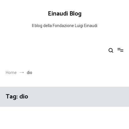
Salta
al
Einaudi Blog
contenuto
Il blog della Fondazione Luigi Einaudi
Home
dio
Tag:
dio