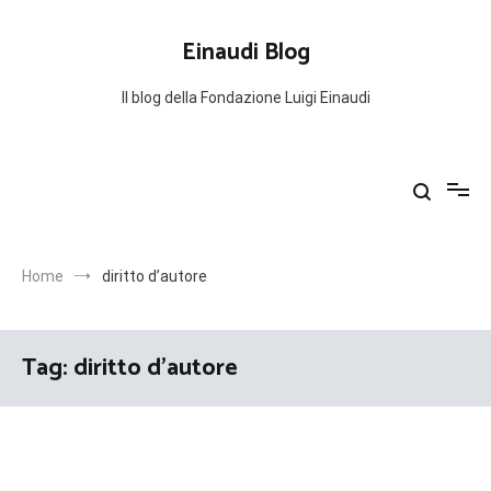
Salta
al
Einaudi Blog
contenuto
Il blog della Fondazione Luigi Einaudi
Home
diritto d’autore
Tag:
diritto d’autore