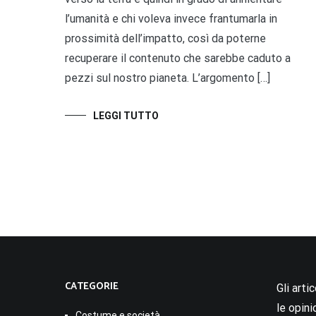
l’umanità e chi voleva invece frantumarla in
prossimità dell’impatto, così da poterne
recuperare il contenuto che sarebbe caduto a
pezzi sul nostro pianeta. L’argomento […]
LEGGI TUTTO
CATEGORIE
Gli arti
le opini
Costume e società