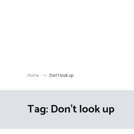
Salta
al
contenuto
Home
Don’t look up
Tag:
Don’t look up