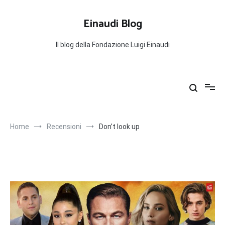
Salta
al
Einaudi Blog
contenuto
Il blog della Fondazione Luigi Einaudi
Home
Recensioni
Don’t look up