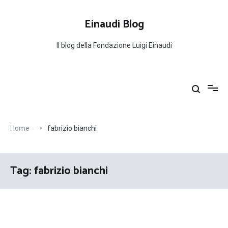
Salta
al
Einaudi Blog
contenuto
Il blog della Fondazione Luigi Einaudi
Home
fabrizio bianchi
Tag:
fabrizio bianchi