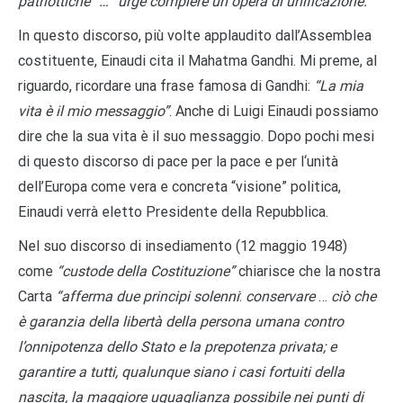
patriottiche” … “urge compiere un opera di unificazione.”
In questo discorso, più volte applaudito dall’Assemblea
costituente, Einaudi cita il Mahatma Gandhi. Mi preme, al
riguardo, ricordare una frase famosa di Gandhi:
“La mia
vita è il mio messaggio”
. Anche di Luigi Einaudi possiamo
dire che la sua vita è il suo messaggio. Dopo pochi mesi
di questo discorso di pace per la pace e per l‘unità
dell’Europa come vera e concreta “visione” politica,
Einaudi verrà eletto Presidente della Repubblica.
Nel suo discorso di insediamento (12 maggio 1948)
come
“custode della Costituzione”
chiarisce che la nostra
Carta
“afferma due principi solenni
:
conservare
…
ciò che
è garanzia della libertà della persona umana contro
l’onnipotenza dello Stato e la prepotenza privata; e
garantire a tutti, qualunque siano i casi fortuiti della
nascita, la maggiore uguaglianza possibile nei punti di