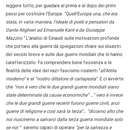
leggere tutto, per guadare al prima e al dopo dei primi
passi per costruire l’Europa.
“Quell’Europa una, che era
stata, in varia maniera, l’ideale di poeti e pensatori da
Dante Alighieri ad Emanuele Kant e da Giuseppe
Mazzini.”
L’analisi di Einaudi sulle motivazioni profonde
che portano alla guerra dà spiegazioni chiare sui disastri
del secolo breve e sulle due guerre mondiali che lo hanno
caratterizzato. Fa comprendere bene l’essenza e le
finalità delle idee del nazi-fascismo risalenti “
all’Attila
moderno”
e al
“nostro dittatore di cartapesta”
. E ci avverte
che
“non è vero che le due grandi guerre mondiali siano
state determinate da cause economiche” …” vero è invece
che le due grandi guerre recenti furono guerre civili, anzi
guerre di religione e così sarà la terza”… “diciamo alto che
noi riusciremo a salvarci dalla terza guerra mondiale solo
se noi ”
saremo capaci di operare
“per la salvezza e