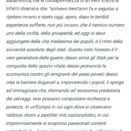
subalternità, ma la consapevolezza di un vero statista.
Infatti chiarisce che
“scrivevo trent’anni fa e seguitai a
ripetere invano e ripeto oggi, spero, dopo le terribili
esperienze sofferte, non più invano, che il nemico numero
uno della civiltà, della prosperità, ed oggi si deve
aggiungere della vita medesima dei popoli, è il mito della
sovranità assoluta degli stati. Questo mito funesto è il
vero generatore delle guerre; desso arma gli Stati per la
conquista dello spazio vitale; desso pronuncia la
scomunica contro gli emigranti dei paesi poveri; desso
crea le barriere doganali e, impoverendo i popoli, li spinge
ad immaginare che, ritornando all’ economia predatoria
dei selvaggi, essi possano conquistare ricchezza e
potenza. In un’Europa in cui ogni dove si osservano
rabbiosi ritorni a pestiferi miti nazionalistici, in cui
improvvisamente si scoprono passionali correnti