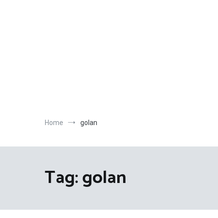
Salta
al
contenuto
Home
golan
Tag:
golan