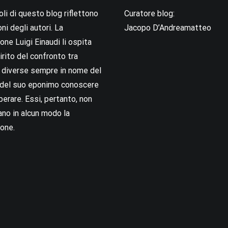
coli di questo blog riflettono
Curatore blog:
oni degli autori. La
Jacopo D’Andreamatteo
ne Luigi Einaudi li ospita
irito del confronto tra
i diverse sempre in nome del
i del suo eponimo conoscere
berare. Essi, pertanto, non
no in alcun modo la
one.