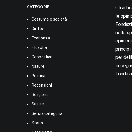
CATEGORIE
Gli arti
le opini
Costume e società
Fondazio
Diritto
nello sp
Economia
opinion
Filosofia
princip
Geopolitica
per deli
impegna
Nature
Fondazi
Politica
Recensioni
Religione
Salute
Senza categoria
Storia