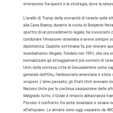
interazione fra questi e la strategia, dove la natu
L’avallo di Trump della sovranità di Israele sulle a
alla Casa Bianca, durante la visita di Benjamin Net
spettro di un procedimento legale, ha rovesciato 
condonare l’invasione israeliana e aveva sempre s
diplomatica. Qualche settimana fa, per onorare qu
insediamento illegale, fondato nel 1991, che ora s
normalizzare gli atteggiamenti più estremi di Israe
Uniti della contesa città di Gerusalemme come cap
generale dell’Onu, l’ambasciata americana è stata sp
sospesi. L’anno passato, gli Stati Uniti avevano in
Nazioni Unite per la continua usurpazione delle alt
Malgrado tutto, il Golan è rimasto abbastanza tranqu
Persino il confronto fra unità israeliane e siriane 
all’altopiano. Le armate sono oggi separate da 400