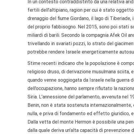
In un contesto contraddistinto da una relativa aridi
fertili dell’altipiano, ragion per cui è stato oggetto
drenaggio del fiume Giordano, il lago di Tiberiade, 
del proprio fabbisogno. Nel 2015, sono poi stati sc
miliardi di barili. Secondo la compagnia Afek Oil an
trivellando in svariati pozzi, lo strato del giacim
potrebbe rendere Israele energeticamente autosuff
Stime recenti indicano che la popolazione è compo
religioso druso, di derivazione musulmana sciita, e c
quando venne soggiogata da Israele nella guerra dei 
dell’occupazione, hanno sempre rifiutato la nazion
Siria. L’annessione del parlamento, avvenuta nel 
Benin, non è stata sostenuta internazionalmente, e 
nulla, e priva di fondamento ed effetto giuridico, e 
Dalla vetta del monte Hermon è possibile una pene
dalla quale deriva un’alta capacità di prevenzione 