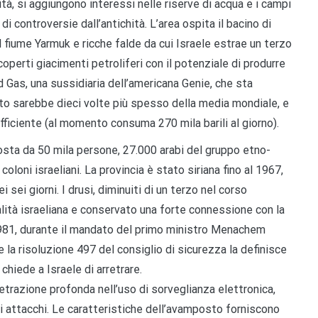
tà, si aggiungono interessi nelle riserve di acqua e i campi
 di controversie dall’antichità. L’area ospita il bacino di
il fiume Yarmuk e ricche falde da cui Israele estrae un terzo
operti giacimenti petroliferi con il potenziale di produrre
d Gas, una sussidiaria dell’americana Genie, che sta
ento sarebbe dieci volte più spesso della media mondiale, e
iciente (al momento consuma 270 mila barili al giorno).
sta da 50 mila persone, 27.000 arabi del gruppo etno-
oloni israeliani. La provincia è stato siriana fino al 1967,
sei giorni. I drusi, diminuiti di un terzo nel corso
alità israeliana e conservato una forte connessione con la
1981, durante il mandato del primo ministro Menachem
la risoluzione 497 del consiglio di sicurezza la definisce
chiede a Israele di arretrare.
trazione profonda nell’uso di sorveglianza elettronica,
di attacchi. Le caratteristiche dell’avamposto forniscono