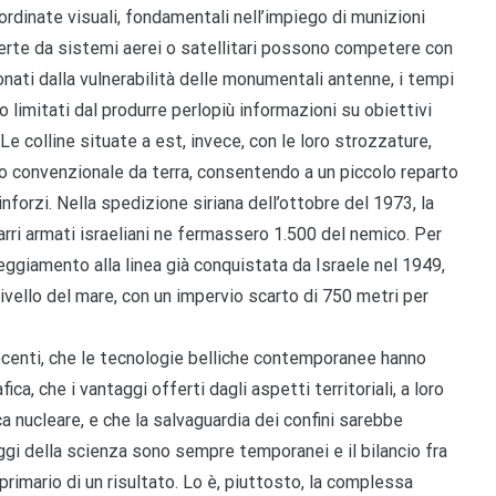
ordinate visuali, fondamentali nell’impiego di munizioni
erte da sistemi aerei o satellitari possono competere con
onati dalla vulnerabilità delle monumentali antenne, i tempi
 limitati dal produrre perlopiù informazioni su obiettivi
. Le colline situate a est, invece, con le loro strozzature,
to convenzionale da terra, consentendo a un piccolo reparto
nforzi. Nella spedizione siriana dell’ottobre del 1973, la
rri armati israeliani ne fermassero 1.500 del nemico. Per
treggiamento alla linea già conquistata da Israele nel 1949,
livello del mare, con un impervio scarto di 750 metri per
 recenti, che le tecnologie belliche contemporanee hanno
ca, che i vantaggi offerti dagli aspetti territoriali, a loro
ica nucleare, e che la salvaguardia dei confini sarebbe
gi della scienza sono sempre temporanei e il bilancio fra
 primario di un risultato. Lo è, piuttosto, la complessa