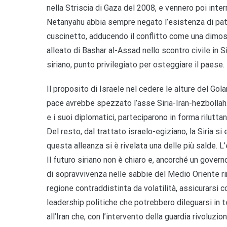
nella Striscia di Gaza del 2008, e vennero poi interr
Netanyahu abbia sempre negato l’esistenza di pat
cuscinetto, adducendo il conflitto come una dimost
alleato di Bashar al-Assad nello scontro civile in S
siriano, punto privilegiato per osteggiare il paese.
Il proposito di Israele nel cedere le alture del Go
pace avrebbe spezzato l’asse Siria-Iran-hezbollah.
e i suoi diplomatici, parteciparono in forma riluttan
Del resto, dal trattato israelo-egiziano, la Siria si 
questa alleanza si è rivelata una delle più salde.
Il futuro siriano non è chiaro e, ancorché un gove
di sopravvivenza nelle sabbie del Medio Oriente rim
regione contraddistinta da volatilità, assicurarsi co
leadership politiche che potrebbero dileguarsi in tem
all’Iran che, con l’intervento della guardia rivoluzi