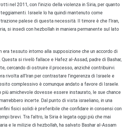
otti nel 2011, con l’inizio della violenza in Siria, per quanto
teggiamenti. Israele lo ha quindi mantenuto come
razione palese di questa necessità. Il timore è che l’Iran,
iria, si insedi con hezbollah in maniera permanente sul lato
lan era tessuto intorno alla supposizione che un accordo di
 Questa si rivelò fallace e Hafez al-Assad, padre di Bashar,
te, cercando di ostruire il processo, anziché contribuirvi.
era rivolta all’Iran per contrastare l’ingerenza di Israele e
 L’esito complessivo è comunque andato a favore di Israele.
rno più amichevole dovesse essere instaurato, le sue chance
arrebbero incerte. Dal punto di vista israeliano, in una
nfini fisici solidi è preferibile che confidare in consensi con
pi brevi. Tra l’altro, la Siria è legata oggi più che mai
onaria e le milizie di hezbollah, ha salvato Bashar al-Assam