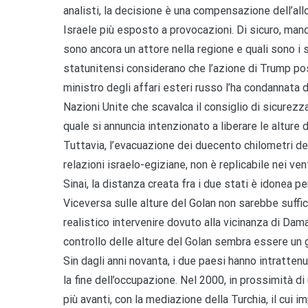
analisti, la decisione è una compensazione dell’al
Israele più esposto a provocazioni. Di sicuro, mand
sono ancora un attore nella regione e quali sono i s
statunitensi considerano che l’azione di Trump po
ministro degli affari esteri russo l’ha condannata 
Nazioni Unite che scavalca il consiglio di sicurezza.
quale si annuncia intenzionato a liberare le alture
Tuttavia, l’evacuazione dei duecento chilometri del
relazioni israelo-egiziane, non è replicabile nei ve
Sinai, la distanza creata fra i due stati è idonea pe
Viceversa sulle alture del Golan non sarebbe suffi
realistico intervenire dovuto alla vicinanza di Damas
controllo delle alture del Golan sembra essere un
Sin dagli anni novanta, i due paesi hanno intrattenut
la fine dell’occupazione. Nel 2000, in prossimità di
più avanti, con la mediazione della Turchia, il cui 