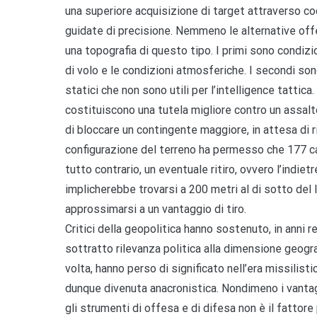
una superiore acquisizione di target attraverso co
guidate di precisione. Nemmeno le alternative off
una topografia di questo tipo. I primi sono condizi
di volo e le condizioni atmosferiche. I secondi sono
statici che non sono utili per l’intelligence tattica
costituiscono una tutela migliore contro un assal
di bloccare un contingente maggiore, in attesa di ri
configurazione del terreno ha permesso che 177 ca
tutto contrario, un eventuale ritiro, ovvero l’indie
implicherebbe trovarsi a 200 metri al di sotto del 
approssimarsi a un vantaggio di tiro.
Critici della geopolitica hanno sostenuto, in anni
sottratto rilevanza politica alla dimensione geografi
volta, hanno perso di significato nell’era missilist
dunque divenuta anacronistica. Nondimeno i vantag
gli strumenti di offesa e di difesa non è il fattore