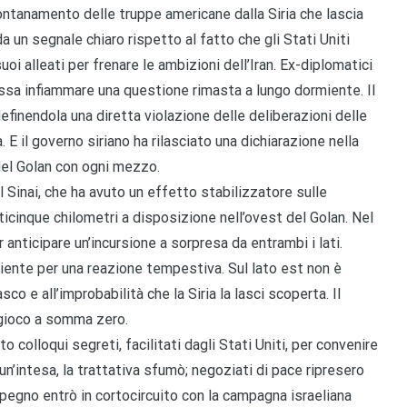
lontanamento delle truppe americane dalla Siria che lascia
a un segnale chiaro rispetto al fatto che gli Stati Uniti
uoi alleati per frenare le ambizioni dell’Iran. Ex-diplomatici
ssa infiammare una questione rimasta a lungo dormiente. Il
definendola una diretta violazione delle deliberazioni delle
 E il governo siriano ha rilasciato una dichiarazione nella
 del Golan con ogni mezzo.
 Sinai, che ha avuto un effetto stabilizzatore sulle
nticinque chilometri a disposizione nell’ovest del Golan. Nel
r anticipare un’incursione a sorpresa da entrambi i lati.
ciente per una reazione tempestiva. Sul lato est non è
co e all’improbabilità che la Siria la lasci scoperta. Il
 gioco a somma zero.
o colloqui segreti, facilitati dagli Stati Uniti, per convenire
 un’intesa, la trattativa sfumò; negoziati di pace ripresero
impegno entrò in cortocircuito con la campagna israeliana