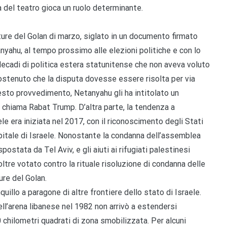
ra del teatro gioca un ruolo determinante.
lture del Golan di marzo, siglato in un documento firmato
anyahu, al tempo prossimo alle elezioni politiche e con lo
decadi di politica estera statunitense che non aveva voluto
ostenuto che la disputa dovesse essere risolta per via
esto provvedimento, Netanyahu gli ha intitolato un
i chiama Rabat Trump. D’altra parte, la tendenza a
le era iniziata nel 2017, con il riconoscimento degli Stati
itale di Israele. Nonostante la condanna dell’assemblea
ostata da Tel Aviv, e gli aiuti ai rifugiati palestinesi
oltre votato contro la rituale risoluzione di condanna delle
ure del Golan.
illo a paragone di altre frontiere dello stato di Israele.
nell’arena libanese nel 1982 non arrivò a estendersi
 chilometri quadrati di zona smobilizzata. Per alcuni