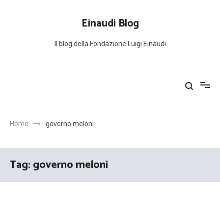
Salta
al
Einaudi Blog
contenuto
Il blog della Fondazione Luigi Einaudi
Home
governo meloni
Tag:
governo meloni