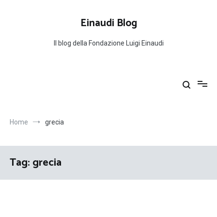
Salta
al
Einaudi Blog
contenuto
Il blog della Fondazione Luigi Einaudi
Home
grecia
Tag:
grecia