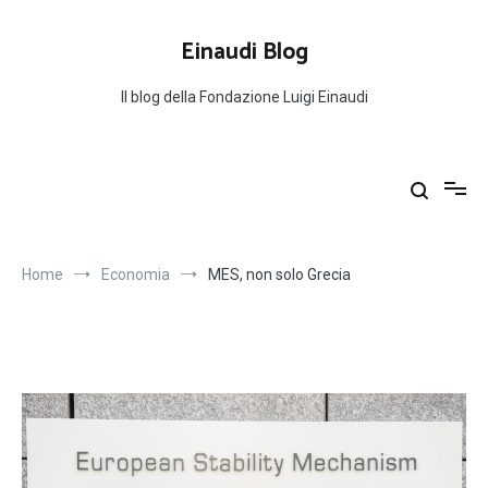
Salta
al
Einaudi Blog
contenuto
Il blog della Fondazione Luigi Einaudi
Home
Economia
MES, non solo Grecia