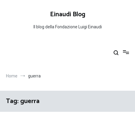
Salta
al
Einaudi Blog
contenuto
Il blog della Fondazione Luigi Einaudi
Home
guerra
Tag:
guerra