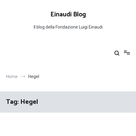
Salta
al
Einaudi Blog
contenuto
Il blog della Fondazione Luigi Einaudi
Home
Hegel
Tag:
Hegel