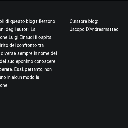
coli di questo blog riflettono
Curatore blog:
oni degli autori. La
Jacopo D’Andreamatteo
ne Luigi Einaudi li ospita
irito del confronto tra
i diverse sempre in nome del
i del suo eponimo conoscere
berare. Essi, pertanto, non
no in alcun modo la
one.