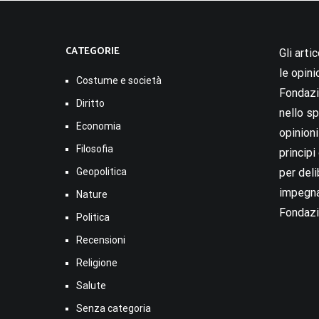
CATEGORIE
Gli arti
le opini
Costume e società
Fondazio
Diritto
nello sp
Economia
opinion
Filosofia
princip
Geopolitica
per deli
impegna
Nature
Fondazi
Politica
Recensioni
Religione
Salute
Senza categoria