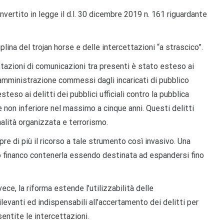
ertito in legge il d.l.
30 dicembre 2019 n. 161
riguardante
iplina
del trojan horse e delle intercettazioni “
a strascico
”.
ttazioni di comunicazioni tra presenti è stato esteso ai
a amministrazione commessi dagli i
ncaricati di pubblico
 esteso
ai delitti dei pubblici ufficiali contro la pubblica
e non inferiore nel massimo a cinque anni.
Questi delitti
inalità organizzata e terrorismo.
re di più il ricorso a tale strumento così invasiv
o.
U
na
 o financo contenerla essendo destinata ad espandersi fino
vece, la riforma
estende
l’utilizzabilità delle
ilevanti ed indispensabili
all’accertamento dei delitti per
sentite le intercettazioni
.