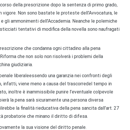
corso della prescrizione dopo la sentenza di primo grado,
n vigore
. Non sono bastate le proteste dell’Avvocatura, le
 e gli ammonimenti dell’Accademia. Neanche le polemi
che
sticciati tentativi
di modifica della novella sono naufragati
prescrizione che condanna ogni cittadino alla pena
Riforma che non solo non risolverà i problemi della
hina giudiziaria.
penale liberale
essendo
una garanzia nei confronti degli
 infatti, viene
meno
a causa del trascorre
de
l
tempo in
ato, inoltre
è
in
ammissibile punire l’eventuale colpevole
ierà la pena sarà sicuramente una persona diversa
irebbe la finalità rieducativa della p
ena sancita dall’art. 27
tà probatorie che minano il diritto di difesa.
ovamente la sua visione del diritto
penale
.