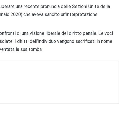
uperare una recente pronuncia delle Sezioni Unite della
nnaio 2020)
che aveva sancito un’interpretazione
onfronti di una visione liberale del diritto penale.
Le voci
solate.
I diritti dell’individuo vengono
sacrificati
in nome
ventata la
sua
tomba.