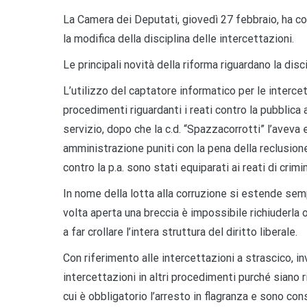
La Camera dei Deputati, giovedì 27 febbraio, ha conv
la modifica della disciplina delle intercettazioni.
Le principali novit
à della riforma riguardano la disc
L’utilizzo del captatore informatico
per le interce
procedimenti riguardanti i reati contro la pubblic
servizio, dopo che la c.d. “Spazzacorrotti”
l’aveva
amministrazione puniti con la pena della reclusion
contro la p.a. sono stati equiparati a
i reati di crim
In nome della lotta alla corruzione si estende semp
volta aperta una breccia è impossibile richiuderla
a far crollare l’
intera struttura del diritto
liberale.
Con riferimento alle intercettazioni a strascico, in
intercettazioni in altri procedimenti purché si
ano r
cui è obbligatorio l’arresto in flagranza e sono con