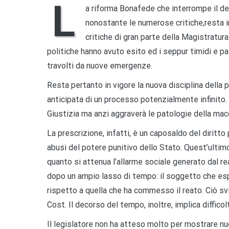
L
a riforma Bonafede
che interrompe il de
n
onostante le numerose critiche
,
resta i
critiche di gran parte
della
Magistratura
politiche hanno avuto esito ed
i seppur timidi e pa
tra
volti da nuove emergenze
.
Resta pertanto in vigore la nuova disciplina della 
anticipata di un processo potenzialmente infinito. 
Giustizia ma anzi aggraverà le patologie della macc
La prescrizione, infatti, è un
caposaldo del diritto 
abusi del potere punitivo dello Stato. Quest’ultimo,
quanto
si
attenua
l’allarme sociale
generato dal re
dopo un ampio lasso di tempo: il soggetto che esp
rispetto a quella che ha commesso il reato. Ciò svil
Cost.
Il decorso del tempo, inoltre,
implica difficol
Il legislatore
non ha atteso molto per mostrare
nu