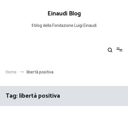
Salta
al
Einaudi Blog
contenuto
Il blog della Fondazione Luigi Einaudi
Home
libertà positiva
Tag:
libertà positiva