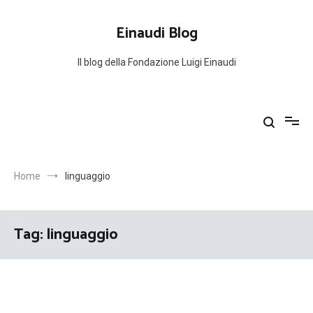
Salta
al
Einaudi Blog
contenuto
Il blog della Fondazione Luigi Einaudi
Home
linguaggio
Tag:
linguaggio