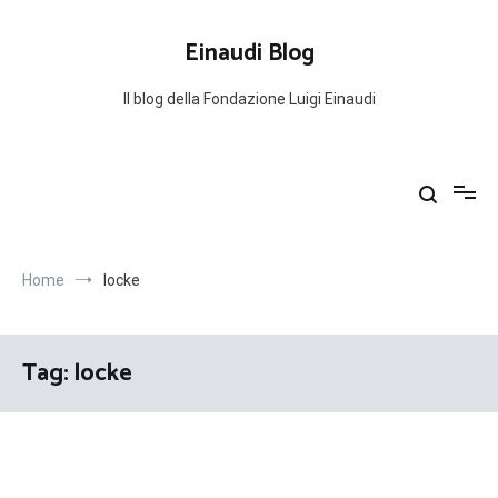
Salta
al
Einaudi Blog
contenuto
Il blog della Fondazione Luigi Einaudi
Home
locke
Tag:
locke