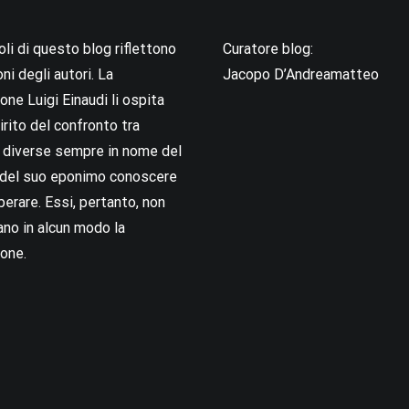
coli di questo blog riflettono
Curatore blog:
oni degli autori. La
Jacopo D’Andreamatteo
ne Luigi Einaudi li ospita
irito del confronto tra
i diverse sempre in nome del
i del suo eponimo conoscere
berare. Essi, pertanto, non
no in alcun modo la
one.