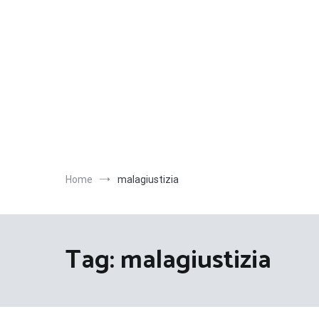
Salta
al
contenuto
Home
malagiustizia
Tag:
malagiustizia