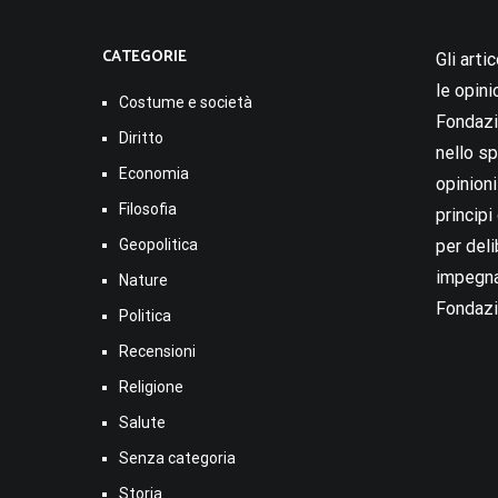
CATEGORIE
Gli arti
le opini
Costume e società
Fondazio
Diritto
nello sp
Economia
opinion
Filosofia
princip
Geopolitica
per deli
impegna
Nature
Fondazi
Politica
Recensioni
Religione
Salute
Senza categoria
Storia