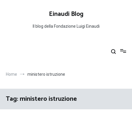
Salta
al
Einaudi Blog
contenuto
Il blog della Fondazione Luigi Einaudi
Home
ministero istruzione
Tag:
ministero istruzione