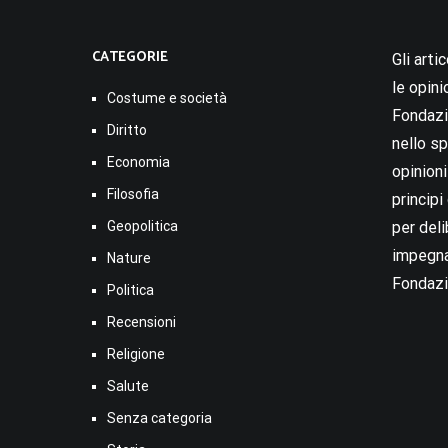
CATEGORIE
Gli arti
le opini
Costume e società
Fondazio
Diritto
nello sp
Economia
opinion
Filosofia
princip
Geopolitica
per deli
impegna
Nature
Fondazi
Politica
Recensioni
Religione
Salute
Senza categoria