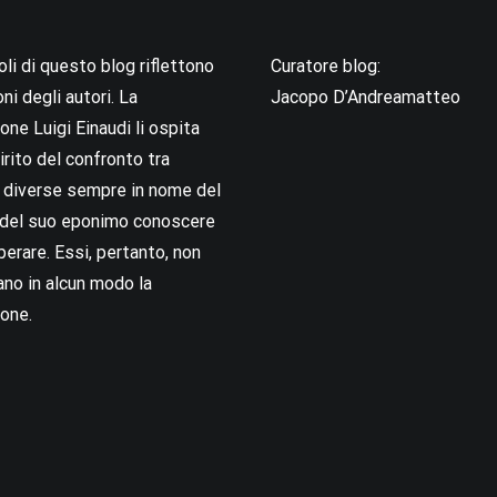
coli di questo blog riflettono
Curatore blog:
oni degli autori. La
Jacopo D’Andreamatteo
ne Luigi Einaudi li ospita
irito del confronto tra
i diverse sempre in nome del
i del suo eponimo conoscere
berare. Essi, pertanto, non
no in alcun modo la
one.