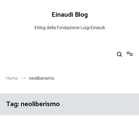
Salta
al
Einaudi Blog
contenuto
Il blog della Fondazione Luigi Einaudi
Home
neoliberismo
Tag:
neoliberismo