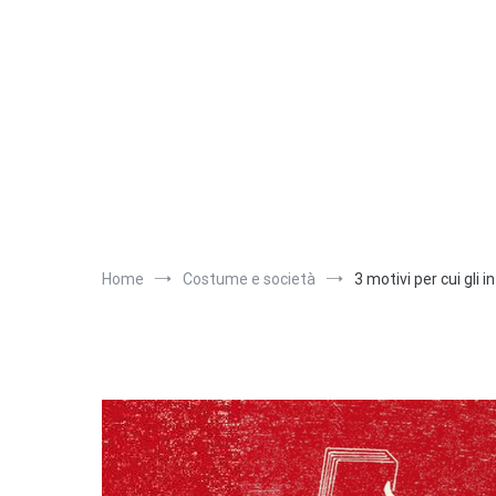
Salta
al
contenuto
Home
Costume e società
3 motivi per cui gli i