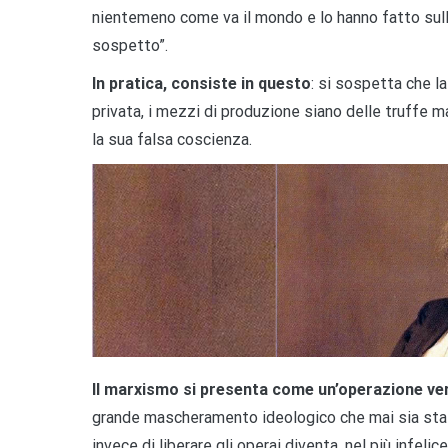
nientemeno come va il mondo e lo hanno fatto sulla
sospetto”.
In pratica, consiste in questo
: si sospetta che l
privata, i mezzi di produzione siano delle truffe 
la sua falsa coscienza.
Il marxismo si presenta come un’operazione ver
grande mascheramento ideologico che mai sia stat
invece di liberare gli operai diventa, nel più infeli