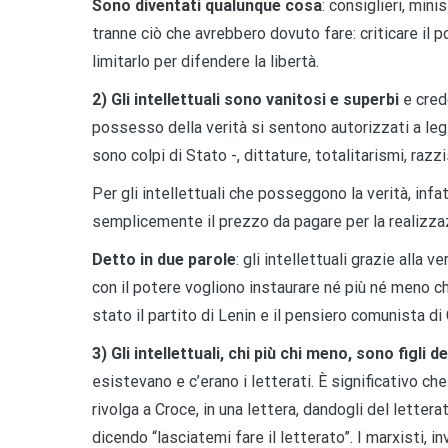
Sono diventati qualunque cosa
: consiglieri, mini
tranne ciò che avrebbero dovuto fare: criticare il 
limitarlo per difendere la libertà.
2) Gli intellettuali sono vanitosi e superbi
e credo
possesso della verità si sentono autorizzati a leg
sono colpi di Stato -, dittature, totalitarismi, razz
Per gli intellettuali che posseggono la verità, inf
semplicemente il prezzo da pagare per la realizzaz
Detto in due parole
: gli intellettuali grazie alla
con il potere vogliono instaurare né più né meno ch
stato il partito di Lenin e il pensiero comunista di
3)
Gli intellettuali, chi più chi meno, sono figli 
esistevano e c’erano i letterati. È significativo ch
rivolga a Croce, in una lettera, dandogli del letter
dicendo “lasciatemi fare il letterato”. I marxisti,