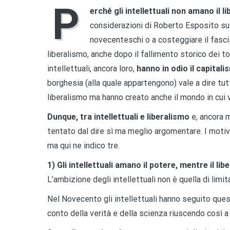
P
erché gli intellettuali non amano il l
considerazioni di Roberto Esposito s
novecenteschi o a costeggiare il fasci
liberalismo, anche dopo il fallimento storico dei to
intellettuali, ancora loro,
hanno in odio il capital
borghesia (alla quale appartengono) vale a dire tut
liberalismo ma hanno creato anche il mondo in cui v
Dunque, tra intellettuali e liberalismo
e, ancora m
tentato dal dire sì ma meglio argomentare. I motivi d
ma qui ne indico tre.
1)
Gli intellettuali amano il potere, mentre il li
L’ambizione degli intellettuali non è quella di limit
Nel Novecento gli intellettuali hanno seguito ques
conto della verità e della scienza riuscendo così a 