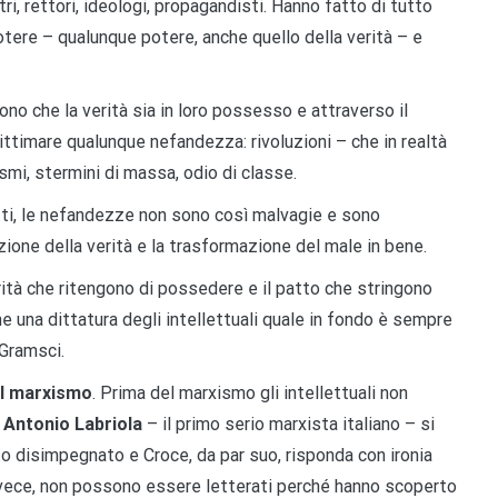
stri, rettori, ideologi, propagandisti. Hanno fatto di tutto
potere – qualunque potere, anche quello della verità – e
no che la verità sia in loro possesso e attraverso il
ittimare qualunque nefandezza: rivoluzioni – che in realtà
ismi, stermini di massa, odio di classe.
atti, le nefandezze non sono così malvagie e sono
ione della verità e la trasformazione del male in bene.
 verità che ritengono di possedere e il patto che stringono
e una dittatura degli intellettuali quale in fondo è sempre
 Gramsci.
del marxismo
. Prima del marxismo gli intellettuali non
e
Antonio Labriola
– il primo serio marxista italiano – si
ato disimpegnato e Croce, da par suo, risponda con ironia
 invece, non possono essere letterati perché hanno scoperto