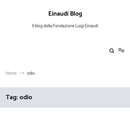
Salta
al
Einaudi Blog
contenuto
Il blog della Fondazione Luigi Einaudi
Home
odio
Tag:
odio