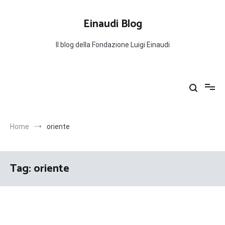
Salta
al
Einaudi Blog
contenuto
Il blog della Fondazione Luigi Einaudi
Home
oriente
Tag:
oriente