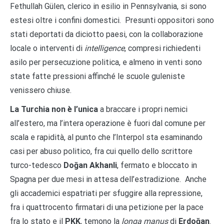
Fethullah Gülen, clerico in esilio in Pennsylvania, si sono
estesi oltre i confini domestici. Presunti oppositori sono
stati deportati da diciotto paesi, con la collaborazione
locale o interventi di
intelligence
, compresi richiedenti
asilo per persecuzione politica, e almeno in venti sono
state fatte pressioni affinché le scuole guleniste
venissero chiuse.
La Turchia non è l’unica
a braccare i propri nemici
all’estero, ma l’intera operazione è fuori dal comune per
scala e rapidità, al punto che l’Interpol sta esaminando
casi per abuso politico, fra cui quello dello scrittore
turco-tedesco
Doğan Akhanli
, fermato e bloccato in
Spagna per due mesi in attesa dell’estradizione. Anche
gli accademici espatriati per sfuggire alla repressione,
fra i quattrocento firmatari di una petizione per la pace
fra lo stato e il
PKK
, temono la
longa manus
di
Erdoğan
.