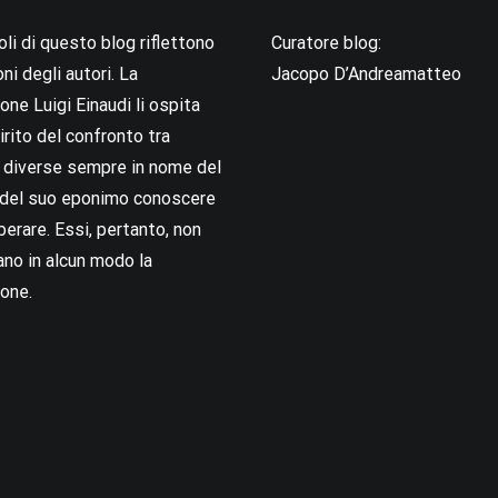
coli di questo blog riflettono
Curatore blog:
oni degli autori. La
Jacopo D’Andreamatteo
ne Luigi Einaudi li ospita
irito del confronto tra
i diverse sempre in nome del
i del suo eponimo conoscere
berare. Essi, pertanto, non
no in alcun modo la
one.