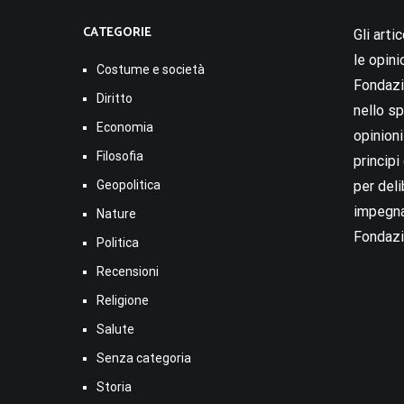
CATEGORIE
Gli arti
le opini
Costume e società
Fondazio
Diritto
nello sp
Economia
opinion
Filosofia
princip
Geopolitica
per deli
impegna
Nature
Fondazi
Politica
Recensioni
Religione
Salute
Senza categoria
Storia