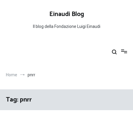
Salta
al
Einaudi Blog
contenuto
Il blog della Fondazione Luigi Einaudi
Home
pnrr
Tag:
pnrr