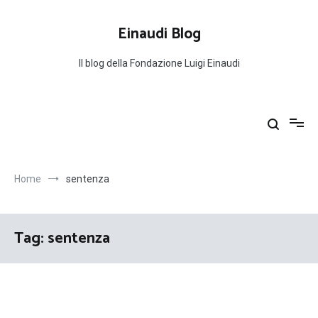
Salta
al
Einaudi Blog
contenuto
Il blog della Fondazione Luigi Einaudi
Home
sentenza
Tag:
sentenza