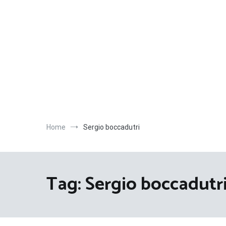
Salta
al
contenuto
Home
Sergio boccadutri
Tag:
Sergio boccadutr