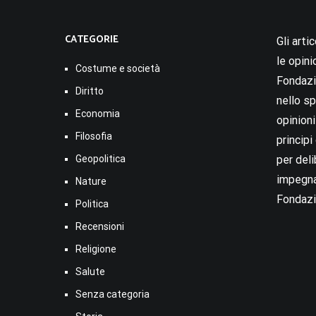
CATEGORIE
Gli arti
le opini
Costume e società
Fondazio
Diritto
nello sp
Economia
opinion
Filosofia
princip
Geopolitica
per deli
impegna
Nature
Fondazi
Politica
Recensioni
Religione
Salute
Senza categoria