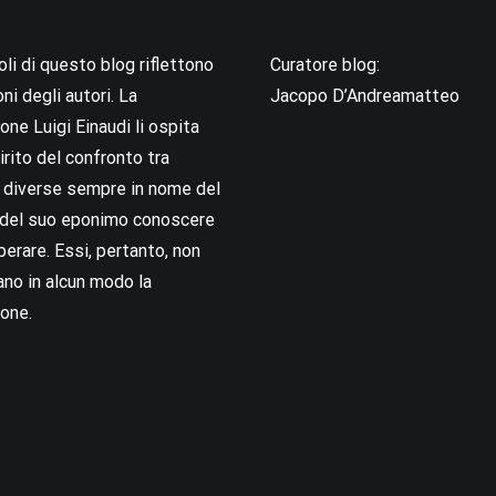
coli di questo blog riflettono
Curatore blog:
oni degli autori. La
Jacopo D’Andreamatteo
ne Luigi Einaudi li ospita
irito del confronto tra
i diverse sempre in nome del
i del suo eponimo conoscere
berare. Essi, pertanto, non
no in alcun modo la
one.