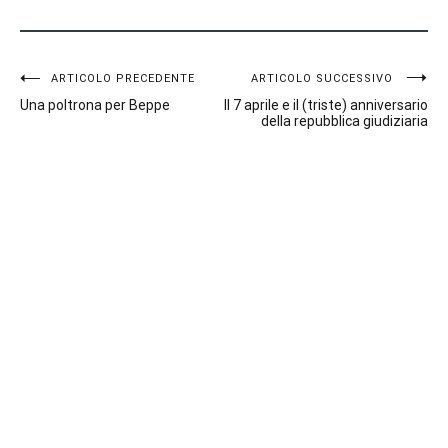
Navigazione
ARTICOLO PRECEDENTE
ARTICOLO SUCCESSIVO
Una poltrona per Beppe
Il 7 aprile e il (triste) anniversario
articoli
della repubblica giudiziaria