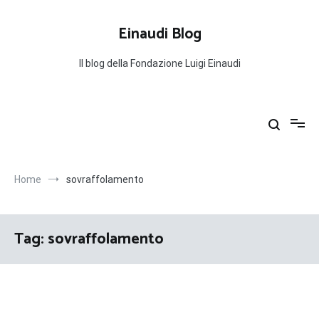
Salta
al
Einaudi Blog
contenuto
Il blog della Fondazione Luigi Einaudi
Home
sovraffolamento
Tag:
sovraffolamento