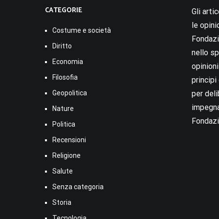
CATEGORIE
Gli arti
le opini
Costume e società
Fondazio
Diritto
nello sp
Economia
opinion
Filosofia
princip
Geopolitica
per deli
impegna
Nature
Fondazi
Politica
Recensioni
Religione
Salute
Senza categoria
Storia
Tecnologia