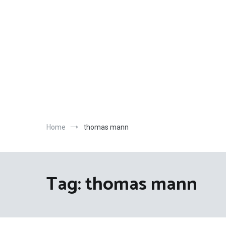
Salta
al
contenuto
Home
thomas mann
Tag:
thomas mann