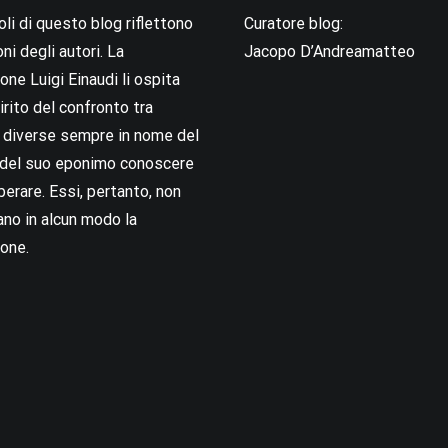
coli di questo blog riflettono
Curatore blog:
oni degli autori. La
Jacopo D’Andreamatteo
ne Luigi Einaudi li ospita
irito del confronto tra
i diverse sempre in nome del
i del suo eponimo conoscere
berare. Essi, pertanto, non
no in alcun modo la
one.