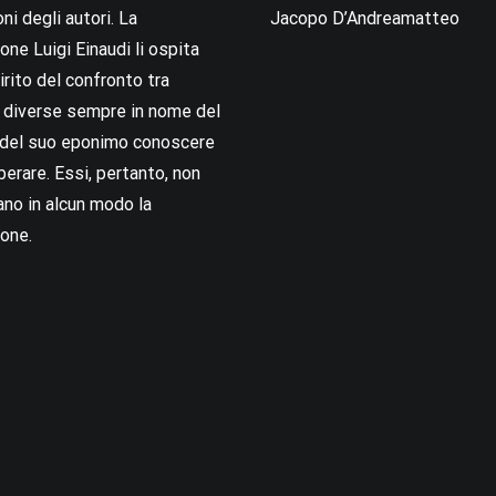
oni degli autori. La
Jacopo D’Andreamatteo
ne Luigi Einaudi li ospita
irito del confronto tra
i diverse sempre in nome del
i del suo eponimo conoscere
berare. Essi, pertanto, non
no in alcun modo la
one.