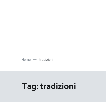
Salta
al
contenuto
Home
tradizioni
Tag:
tradizioni