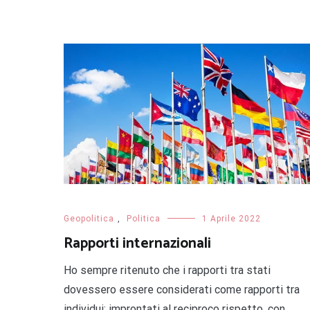
Geopolitica
,
Politica
1 Aprile 2022
Rapporti internazionali
Ho sempre ritenuto che i rapporti tra stati
dovessero essere considerati come rapporti tra
individui: improntati al reciproco rispetto, con