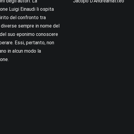
oni degli autori. La
Jacopo D’Andreamatteo
ne Luigi Einaudi li ospita
irito del confronto tra
i diverse sempre in nome del
i del suo eponimo conoscere
berare. Essi, pertanto, non
no in alcun modo la
one.