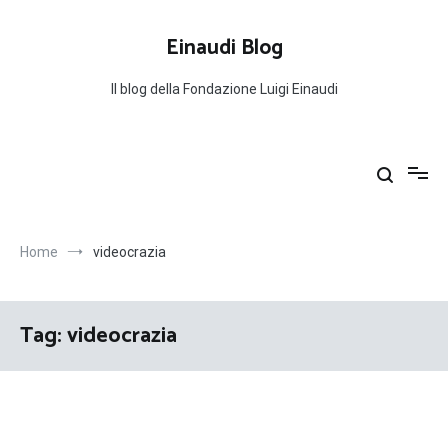
Salta
al
Einaudi Blog
contenuto
Il blog della Fondazione Luigi Einaudi
Home
videocrazia
Tag:
videocrazia