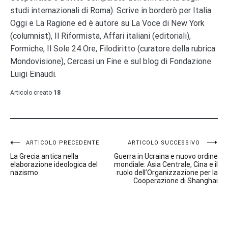
studi internazionali di Roma). Scrive in borderò per Italia
Oggi e La Ragione ed è autore su La Voce di New York
(columnist), Il Riformista, Affari italiani (editoriali),
Formiche, Il Sole 24 Ore, Filodiritto (curatore della rubrica
Mondovisione), Cercasi un Fine e sul blog di Fondazione
Luigi Einaudi.
Articolo creato
18
Navigazione
ARTICOLO PRECEDENTE
ARTICOLO SUCCESSIVO
La Grecia antica nella
Guerra in Ucraina e nuovo ordine
articoli
elaborazione ideologica del
mondiale: Asia Centrale, Cina e il
nazismo
ruolo dell’Organizzazione per la
Cooperazione di Shanghai