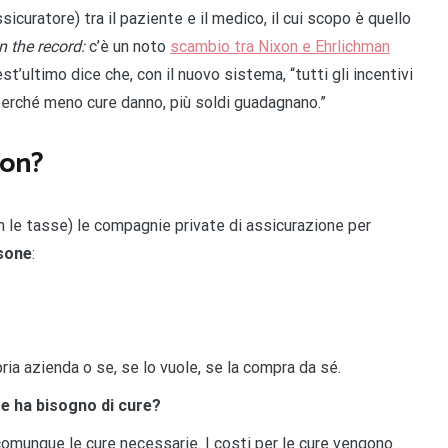
ssicuratore) tra il paziente e il medico, il cui scopo è quello
n the record:
c’è un noto
scambio tra Nixon e Ehrlichman
uest’ultimo dice che, con il nuovo sistema, “tutti gli incentivi
perché meno cure danno, più soldi guadagnano.”
xon?
on le tasse) le compagnie private di assicurazione per
rsone
:
ria azienda o se, se lo vuole, se la compra da sé.
e ha bisogno di cure?
 comunque le cure necessarie. I costi per le cure vengono